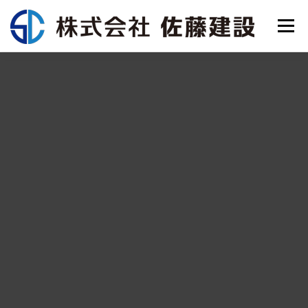
コ
メニュ
ン
テ
ン
Home
会社概要
事業紹介
施工事例
SDGsと認証
ツ
へ
ス
採用情報
お問合せ
TOPICS
キ
ッ
プ