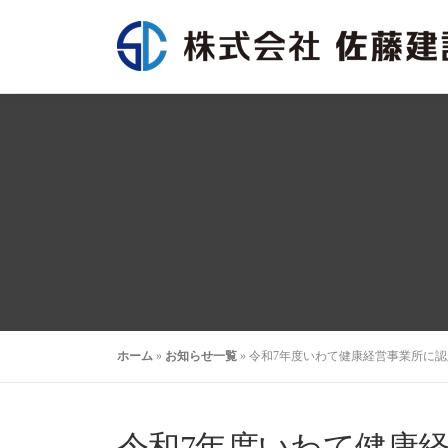
コ
ン
テ
ン
ツ
へ
ス
キ
ッ
プ
ホーム
»
お知らせ一覧
»
令和7年度いわて健康経営事業所に
令和7年度いわて健康