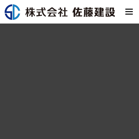
コ
メニュ
ン
テ
ン
Home
会社概要
事業紹介
施工事例
SDGsと認証
ツ
へ
ス
採用情報
お問合せ
TOPICS
キ
ッ
プ